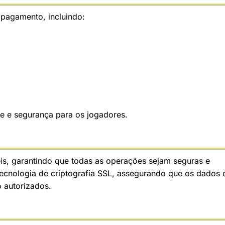
pagamento, incluindo:
e e segurança para os jogadores.
eis, garantindo que todas as operações sejam seguras e
a tecnologia de criptografia SSL, assegurando que os dados 
 autorizados.