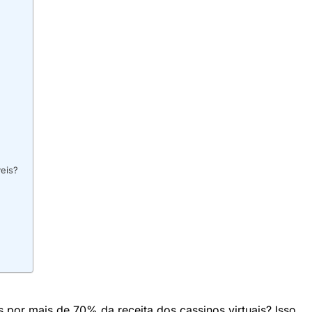
eis?
 por mais de 70% da receita dos cassinos virtuais? Isso