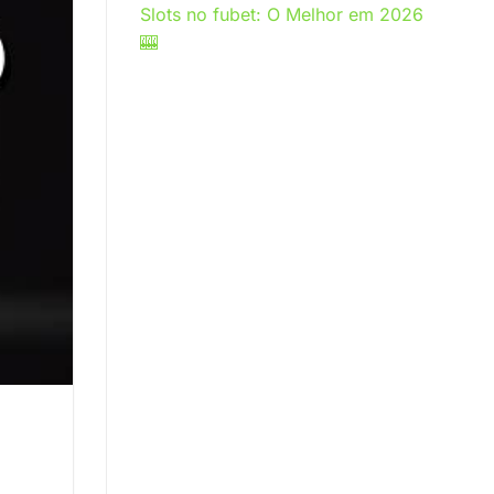
Slots no fubet: O Melhor em 2026
🎰