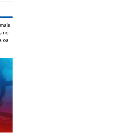
 mais
s no
s os