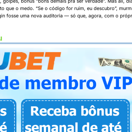
, golpes, bônus “bons demais pra ser verdade”. Mas ali, di
alto que o medo. “Se o código for ruim, eu descubro”, murm
gin fosse uma nova auditoria — só que, agora, com o própr
u