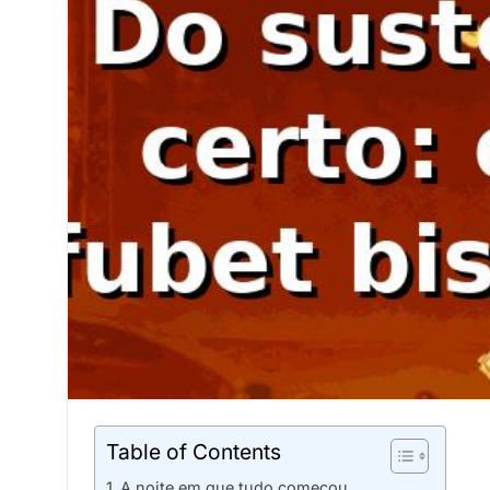
Table of Contents
A noite em que tudo começou