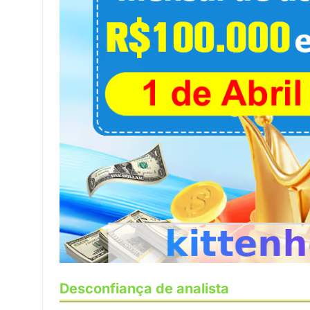
Desconfiança de analista