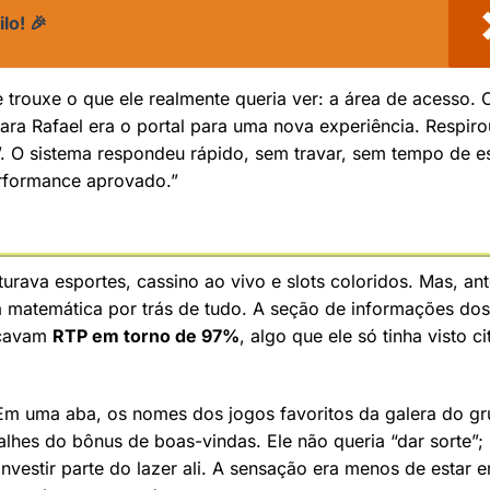
lo! 🎉
 trouxe o que ele realmente queria ver: a área de acesso. 
ra Rafael era o portal para uma nova experiência. Respiro
”. O sistema respondeu rápido, sem travar, sem tempo de e
erformance aprovado.”
urava esportes, cassino ao vivo e slots coloridos. Mas, an
 a matemática por trás de tudo. A seção de informações dos
acavam
RTP em torno de 97%
, algo que ele só tinha visto c
 Em uma aba, os nomes dos jogos favoritos da galera do gr
alhes do bônus de boas-vindas. Ele não queria “dar sorte”;
 investir parte do lazer ali. A sensação era menos de estar