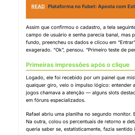
READ
Plataforma no Fubet: Aposta com Esti
Assim que confirmou o cadastro, a tela seguinte
campo de usuário e senha parecia banal, mas pa
fundo, preencheu os dados e clicou em “Entrar
exagerado. “Ok”, pensou. “Primeiro teste de p
Primeiras impressões após o clique
Logado, ele foi recebido por um painel que mist
qualquer giro, veio o impulso lógico: entender
jogos chamava a atenção — alguns slots dest
em fóruns especializados.
Rafael abriu uma planilha no segundo monitor.
Na outra, colou os percentuais de retorno e det
queria saber se, estatisticamente, fazia sentido