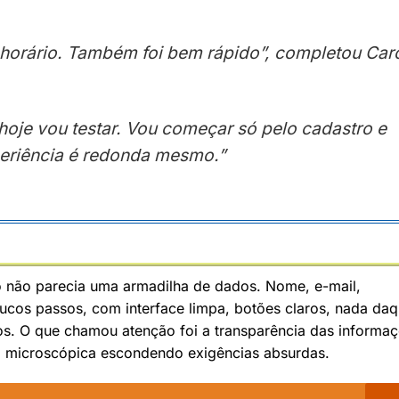
horário. Também foi bem rápido”, completou Caro
, hoje vou testar. Vou começar só pelo cadastro e
periência é redonda mesmo.”
io não parecia uma armadilha de dados. Nome, e-mail,
os passos, com interface limpa, botões claros, nada daq
itos. O que chamou atenção foi a transparência das informa
ha microscópica escondendo exigências absurdas.