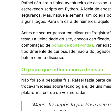
Rafael não era o típico aventureiro de cassino.
escrevendo scripts em Python. A ideia de apos
segurança. Mas, naquela semana, um colega do 
alguns jogos. Para um cara de números, aquilo
Antes de sequer pensar em clicar em “registrar”
testou a velocidade do site, checou certificado,
combinação de
bônus de boas-vindas
, varieda
tipo diferente de curiosidade: não a do jogado
batem com o discurso.
O grupo que influenciou a decisão
Não foi só a pesquisa fria. Rafael fazia part
trocavam ideias sobre tecnologia e, de uns mes
plataforma entrou de vez no radar.
“Mano, fiz depósito por Pix e caiu