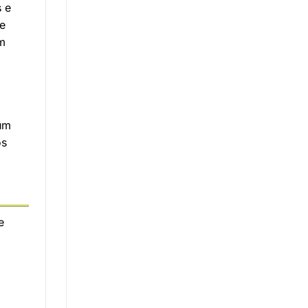
s e
e
m
 um
os
e