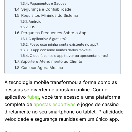
Pagamentos e Saques
Segurança e Confiabilidade
Requisitos Mínimos do Sistema
Android
iOS
Perguntas Frequentes Sobre o App
O aplicativo é gratuito?
Posso usar minha conta existente no app?
O app consome muitos dados móveis?
O que fazer se o app travar ou apresentar erros?
Suporte e Atendimento ao Cliente
Comece Agora Mesmo
A tecnologia mobile transformou a forma como as
pessoas se divertem e apostam online. Com o
aplicativo
fubet
, você tem acesso a uma plataforma
completa de
apostas esportivas
e jogos de cassino
diretamente no seu smartphone ou tablet. Praticidade,
velocidade e segurança reunidas em um único app.