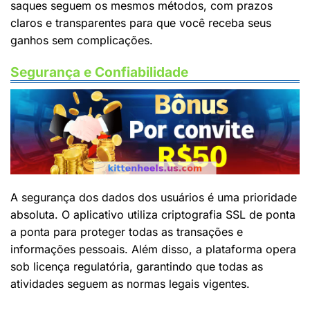
saques seguem os mesmos métodos, com prazos
claros e transparentes para que você receba seus
ganhos sem complicações.
Segurança e Confiabilidade
A segurança dos dados dos usuários é uma prioridade
absoluta. O aplicativo utiliza criptografia SSL de ponta
a ponta para proteger todas as transações e
informações pessoais. Além disso, a plataforma opera
sob licença regulatória, garantindo que todas as
atividades seguem as normas legais vigentes.