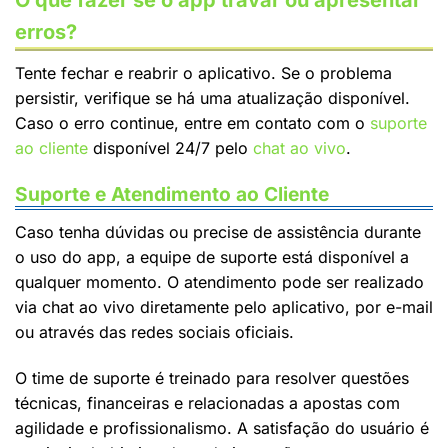
erros?
Tente fechar e reabrir o aplicativo. Se o problema
persistir, verifique se há uma atualização disponível.
Caso o erro continue, entre em contato com o
suporte
ao cliente
disponível 24/7 pelo
chat ao vivo
.
Suporte e Atendimento ao Cliente
Caso tenha dúvidas ou precise de assistência durante
o uso do app, a equipe de suporte está disponível a
qualquer momento. O atendimento pode ser realizado
via chat ao vivo diretamente pelo aplicativo, por e-mail
ou através das redes sociais oficiais.
O time de suporte é treinado para resolver questões
técnicas, financeiras e relacionadas a apostas com
agilidade e profissionalismo. A satisfação do usuário é