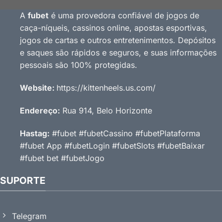
A
fubet
é uma provedora confiável de jogos de
caça-níqueis, cassinos online, apostas esportivas,
jogos de cartas e outros entretenimentos. Depósitos
e saques são rápidos e seguros, e suas informações
pessoais são 100% protegidas.
Website:
https://kittenheels.us.com/
Endereço:
Rua 914, Belo Horizonte
Hastag:
#fubet #fubetCassino #fubetPlataforma
#fubet App #fubetLogin #fubetSlots #fubetBaixar
#fubet bet #fubetJogo
SUPORTE
Telegram