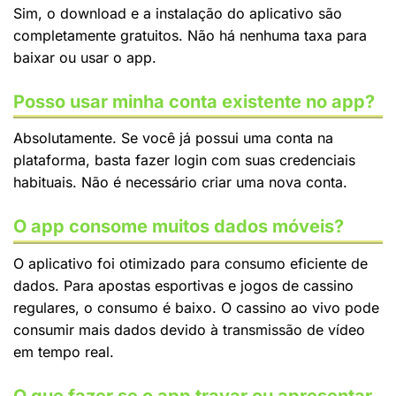
Sim, o download e a instalação do aplicativo são
completamente gratuitos. Não há nenhuma taxa para
baixar ou usar o app.
Posso usar minha conta existente no app?
Absolutamente. Se você já possui uma conta na
plataforma, basta fazer login com suas credenciais
habituais. Não é necessário criar uma nova conta.
O app consome muitos dados móveis?
O aplicativo foi otimizado para consumo eficiente de
dados. Para apostas esportivas e jogos de cassino
regulares, o consumo é baixo. O cassino ao vivo pode
consumir mais dados devido à transmissão de vídeo
em tempo real.
O que fazer se o app travar ou apresentar