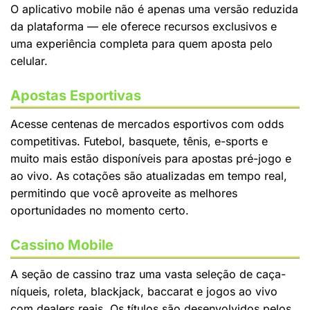
O aplicativo mobile não é apenas uma versão reduzida
da plataforma — ele oferece recursos exclusivos e
uma experiência completa para quem aposta pelo
celular.
Apostas Esportivas
Acesse centenas de mercados esportivos com odds
competitivas. Futebol, basquete, tênis, e-sports e
muito mais estão disponíveis para apostas pré-jogo e
ao vivo. As cotações são atualizadas em tempo real,
permitindo que você aproveite as melhores
oportunidades no momento certo.
Cassino Mobile
A seção de cassino traz uma vasta seleção de caça-
níqueis, roleta, blackjack, baccarat e jogos ao vivo
com dealers reais. Os títulos são desenvolvidos pelos