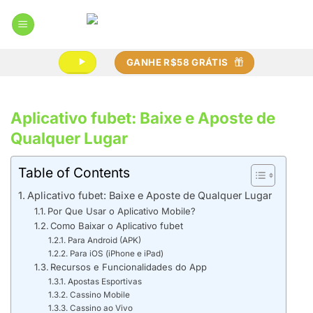
Skip
to
content
GANHE R$58 GRÁTIS
Aplicativo fubet: Baixe e Aposte de
Qualquer Lugar
Table of Contents
Aplicativo fubet: Baixe e Aposte de Qualquer Lugar
Por Que Usar o Aplicativo Mobile?
Como Baixar o Aplicativo fubet
Para Android (APK)
Para iOS (iPhone e iPad)
Recursos e Funcionalidades do App
Apostas Esportivas
Cassino Mobile
Cassino ao Vivo